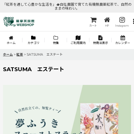
「紅茶を通して心豊かな生活を」🫖自社農園で育てた有機無農薬紅茶で、自然の
ままの味わい。
カート
HP
Instagram
ホーム
カテゴリ
特集
ご利用案内
特商法表示
カレンダー
ホーム
>
紅茶
>
SATSUMA エステート
SATSUMA エステート