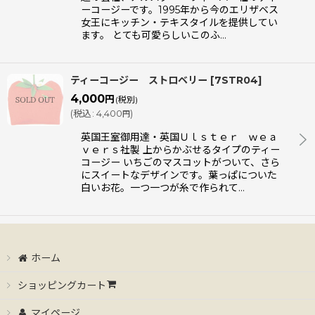
ーコージーです。1995年から今のエリザベス
女王にキッチン・テキスタイルを提供してい
ます。 とても可愛らしいこのふ…
ティーコージー ストロベリー
[
7STR04
]
4,000
円
(税別)
(
税込
:
4,400
)
円
英国王室御用達・英国Ｕｌｓｔｅｒ ｗｅａ
ｖｅｒｓ社製 上からかぶせるタイプのティー
コージー いちごのマスコットがついて、さら
にスイートなデザインです。葉っぱについた
白いお花。一つ一つが糸で作られて…
ホーム
ショッピングカート
マイページ