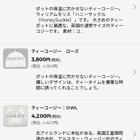
ポットの保温に欠かせないティーコージー。
ウィリアムモリス「ハニーサックル
（HoneySuckle）」です。 大きめのティー
ポットに最適な、英国の通常サイズのティー
コジーです。 素材：コ…
ティーコージー ローズ
3,800
円
(税別)
(
税込
:
4,180
)
円
ポットの保温に欠かせないティーコージー。
優しいデザインは、ティータイムを優雅な時
間に誘ってくれることでしょう。
ティーコージー：OWL
4,200
円
(税別)
(
税込
:
4,620
)
円
北アイルランドに本社がある、英国王室御用
達の会社、アルスター・ウィーバー社のティ