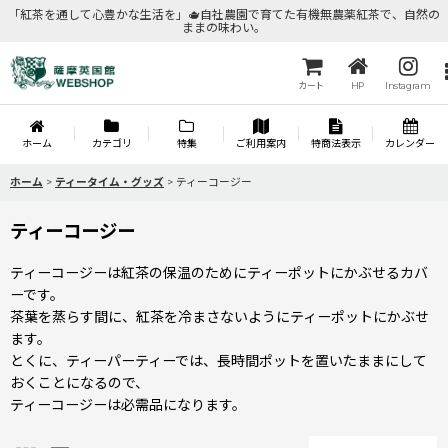
「紅茶を通して心豊かな生活を」🫖自社農園で育てた有機無農薬紅茶で、自然の
ままの味わい。
カート
HP
Instagram
ホーム
カテゴリ
特集
ご利用案内
特商法表示
カレンダー
ホーム
>
ティータイム・グッズ
>
ティーコージー
ティーコージー
ティーコージーは紅茶の保温のためにティーポットにかぶせるカバ
ーです。
茶葉を蒸らす間に、紅茶を冷まさないようにティーポットにかぶせ
ます。
とくに、ティーパーティーでは、長時間ポットを置いたままにして
おくことになるので、
ティーコージーは必需品になります。