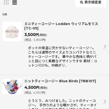
表示順変更
閉じる
9
件
表示数
:
ミニティーコージー Lodden ウィリアムモリス
[
TC-05
]
3,500
円
(税別)
並び順
:
(
税込
:
3,850
)
円
ポットの保温に欠かせないティーコージー。
こちらは通常のサイズよりコンパクトなミニ
絞り込む
ティーコージーです。 華やかな色味と柄がパ
ッと目につく素敵なデザインです🌸 素材：コ
ットン100％、中綿ポリ…
ニットティーコージー Blue Birds
[
7BB107
]
4,500
円
(税別)
(
税込
:
4,950
)
円
とうとう、みつけました。ニットのティーコ
ジー。 手作りのような暖かさが、ティータイ