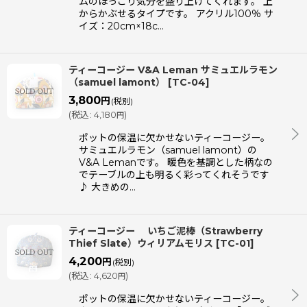
ムのほっこり気分を盛り上げてくれます。 上
からかぶせるタイプです。 アクリル100％ サ
イズ：20cm×18c…
ティーコージー V&A Leman サミュエルラモン
（samuel lamont）
[
TC-04
]
3,800
円
(税別)
(
税込
:
4,180
)
円
ポットの保温に欠かせないティーコージー。
サミュエルラモン（samuel lamont）の
V&A Lemanです。 暖色を基調とした柄なの
でテーブルの上も明るく彩ってくれそうです
♪ 大きめの…
ティーコージー いちご泥棒（Strawberry
Thief Slate）ウィリアムモリス
[
TC-01
]
4,200
円
(税別)
(
税込
:
4,620
)
円
ポットの保温に欠かせないティーコージー。