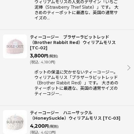
ウィリアムモリスの人気のデザイン「いちご
泥棒（Strawberry Thief Slate）」です。 大
きめのティーポットに最適な、英国の通常サ
イズの…
ティーコージー ブラザーラビットレッド
（Brother Rabbit Red）ウィリアムモリス
[
TC-02
]
3,800
円
(税別)
(
税込
:
4,180
)
円
ポットの保温に欠かせないティーコージー。
ウィリアムモリス「ブラザーラビットレッド
（Brother Rabbit Red）」です。 大きめの
ティーポットに最適な、英国の通常サイズの
ティーコジー…
ティーコージー ハニーサックル
（HoneySuckle）ウィリアムモリス
[
TC-03
]
4,200
円
(税別)
(
税込
:
4,620
)
円