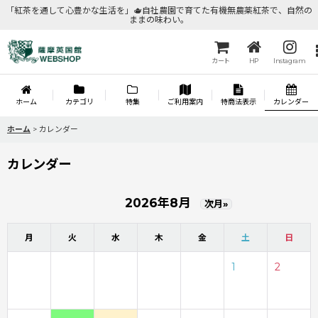
「紅茶を通して心豊かな生活を」🫖自社農園で育てた有機無農薬紅茶で、自然の
ままの味わい。
カート
HP
Instagram
ホーム
カテゴリ
特集
ご利用案内
特商法表示
カレンダー
ホーム
>
カレンダー
カレンダー
2026年8月
次月»
月
火
水
木
金
土
日
1
2