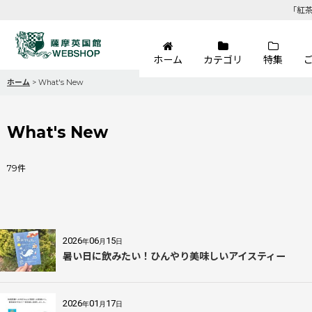
「紅
ホーム
カテゴリ
特集
ホーム
>
What's New
What's New
79
件
2026
06
15
年
月
日
暑い日に飲みたい！ひんやり美味しいアイスティー
2026
01
17
年
月
日