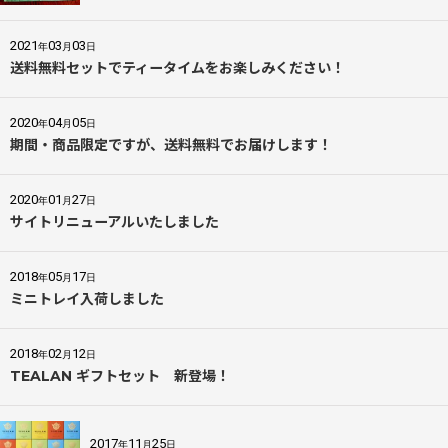
2021
03
03
年
月
日
送料無料セットでティータイムをお楽しみください！
2020
04
05
年
月
日
期間・商品限定ですが、送料無料でお届けします！
2020
01
27
年
月
日
サイトリニューアルいたしました
2018
05
17
年
月
日
ミニトレイ入荷しました
2018
02
12
年
月
日
TEALAN ギフトセット 新登場！
2017
11
25
年
月
日