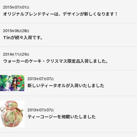
2015
07
01
年
月
日
オリジナルブレンドティーは、デザインが新しくなります！
2015
06
28
年
月
日
Tinが続々入荷です。
2014
11
29
年
月
日
ウォーカーのケーキ・クリスマス限定品入荷しました。
2013
07
07
年
月
日
新しいティータオルが入荷いたしました
2013
07
07
年
月
日
ティーコージーを掲載いたしました