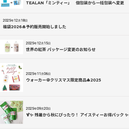
TEALAN「ミンティー」 個包装から一括包装へ変更
2025
12
18
年
月
日
福袋2026🎍予約販売開始しました
2025
12
15
年
月
日
世界の紅茶 パッケージ変更のお知らせ
2025
11
06
年
月
日
ウォーカー🍪クリスマス限定商品🎄2025
2025
09
20
年
月
日
🍹✨ 残暑から秋にぴったり！ アイスティーお得パック ✨