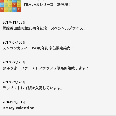
TEALANシリーズ 新登場！
2017
11
05
年
月
日
薩摩英国館開館25周年記念・スペシャルプライス！
2017
07
30
年
月
日
スリランカティー150周年記念缶限定発売！
2017
06
25
年
月
日
夢ふうき ファーストフラッシュ販売開始致します！
2017
02
20
年
月
日
ラップ・トレイ続々入荷しています。
2016
02
01
年
月
日
Be My Valentine!