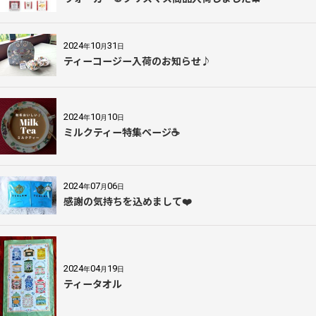
2024
10
31
年
月
日
ティーコージー入荷のお知らせ♪
2024
10
10
年
月
日
ミルクティー特集ページ☕
2024
07
06
年
月
日
感謝の気持ちを込めまして❤️
2024
04
19
年
月
日
ティータオル