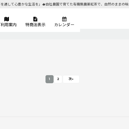
茶を通して心豊かな生活を」🫖自社農園で育てた有機無農薬紅茶で、自然のままの味
ご利用案内
特商法表示
カレンダー
1
2
次
»