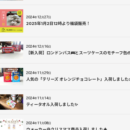
2024
12
27
年
月
日
2025年1月2日12時より福袋販売！
2024
12
16
年
月
日
【新入荷】ロンドンバス🚌とスーツケースのモチーフ缶
2024
11
29
年
月
日
人気の「テリーズ オレンジチョコレート」入荷しました
2024
11
14
年
月
日
ティータオル入荷しました✨
2024
11
08
年
月
日
ウォーカー🍪クリスマス商品入荷しました🎄