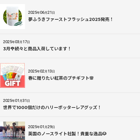
2025
06
21
年
月
日
夢ふうきファーストフラッシュ2025発売！
2025
03
17
年
月
日
3月🌹続々と商品入荷しています！
2025
02
13
年
月
日
春に贈りたい紅茶のプチギフト🌸
2025
01
31
年
月
日
世界で1000個だけのハリーポッターレアグッズ！
2025
01
29
年
月
日
英国のノースライト社製！貴重な逸品🐶