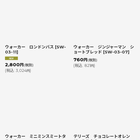
並び順
:
絞り込む
ウォーカー ロンドンバス
[
SW-
ウォーカー ジンジャーマン シ
03-11
]
ョートブレッド
[
SW-03-07
]
760
円
(税別)
2,800
円
(税別)
(
税込
:
821
)
円
(
税込
:
3,024
)
円
ウォーカー ミニミンスミートタ
テリーズ チョコレートオレン