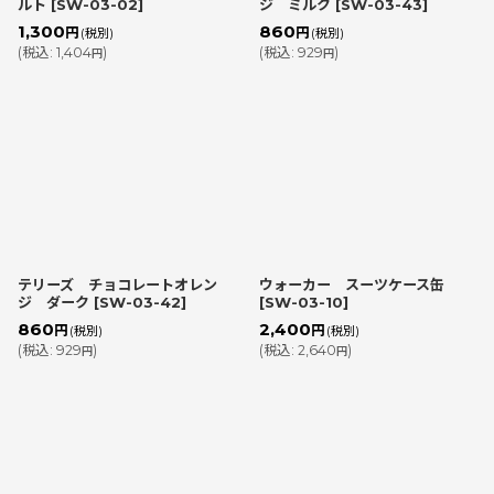
ルト
[
SW-03-02
]
ジ ミルク
[
SW-03-43
]
1,300
860
円
円
(税別)
(税別)
(
税込
:
1,404
)
(
税込
:
929
)
円
円
テリーズ チョコレートオレン
ウォーカー スーツケース缶
ジ ダーク
[
SW-03-42
]
[
SW-03-10
]
860
2,400
円
円
(税別)
(税別)
(
税込
:
929
)
(
税込
:
2,640
)
円
円