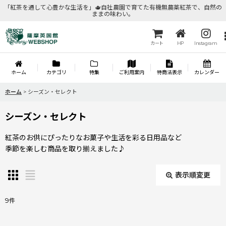
「紅茶を通して心豊かな生活を」🫖自社農園で育てた有機無農薬紅茶で、自然の
ままの味わい。
カート
HP
Instagram
ホーム
カテゴリ
特集
ご利用案内
特商法表示
カレンダー
ホーム
>
シーズン・セレクト
シーズン・セレクト
紅茶のお供にぴったりなお菓子や生活を彩る日用品など
季節を楽しむ商品を取り揃えました♪
表示順変更
閉じる
9
件
表示数
: