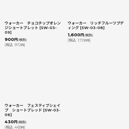
ウォーカー チョコチップオレン
ウォーカー リッチフルーツプデ
ジショートブレット
[
SW-03-
ィング
[
SW-03-08
]
09
]
1,600
円
(税別)
900
円
(税別)
(
税込
:
1,728
)
円
(
税込
:
972
)
円
ウォーカー フェスティブシェイ
プ ショートブレッド
[
SW-03-
06
]
430
円
(税別)
(
税込
:
465
)
円