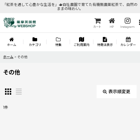
「紅茶を通して心豊かな生活を」🫖自社農園で育てた有機無農薬紅茶で、自然の
ままの味わい。
カート
HP
Instagram
ホーム
カテゴリ
特集
ご利用案内
特商法表示
カレンダー
ホーム
>
その他
その他
表示順変更
閉じる
1
件
表示数
:
並び順
: