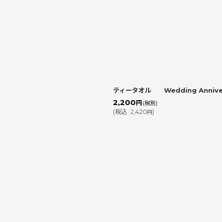
ティータオル Wedding Anniver
2,200
円
(税別)
(
税込
:
2,420
)
円