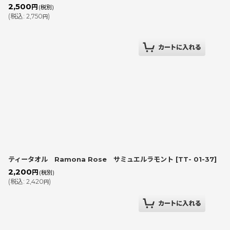
2,500
円
(税別)
(
税込
:
2,750
)
円
ティータオル Ramona Rose サミュエルラモント
[
TT- 01-37
]
2,200
円
(税別)
(
税込
:
2,420
)
円