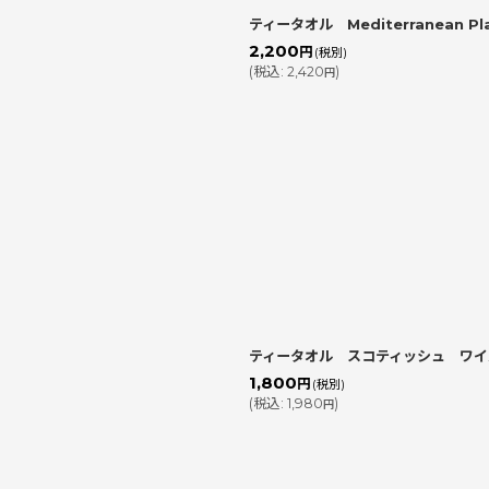
ティータオル Mediterranean Pla
2,200
円
(税別)
(
税込
:
2,420
)
円
ティータオル スコティッシュ ワイ
1,800
円
(税別)
(
税込
:
1,980
)
円