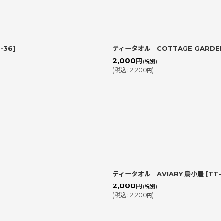
1-36
]
ティータオル COTTAGE GARD
2,000
円
(税別)
(
税込
:
2,200
)
円
ティータオル AVIARY 鳥小屋
[
TT-
2,000
円
(税別)
(
税込
:
2,200
)
円