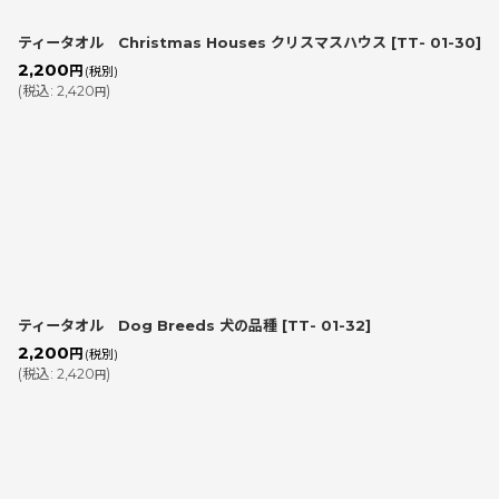
ティータオル Christmas Houses クリスマスハウス
[
TT- 01-30
]
2,200
円
(税別)
(
税込
:
2,420
)
円
ティータオル Dog Breeds 犬の品種
[
TT- 01-32
]
2,200
円
(税別)
(
税込
:
2,420
)
円