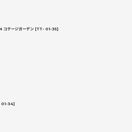
EN コテージガーデン
[
TT- 01-35
]
 01-34
]