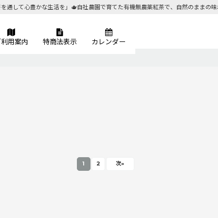
茶を通して心豊かな生活を」🫖自社農園で育てた有機無農薬紅茶で、自然のままの味
ご利用案内
特商法表示
カレンダー
1
2
次
»