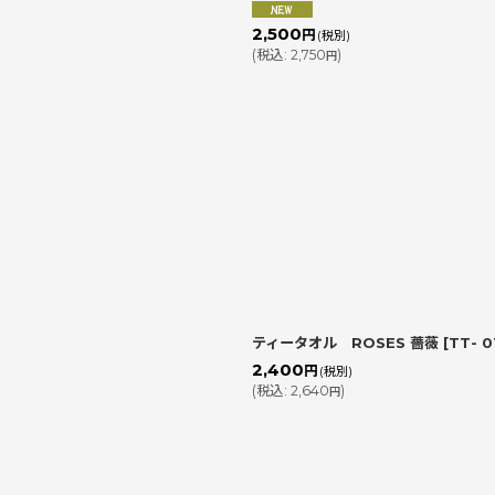
2,500
円
(税別)
(
税込
:
2,750
)
円
ティータオル ROSES 薔薇
[
TT- 0
2,400
円
(税別)
(
税込
:
2,640
)
円