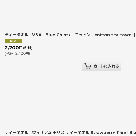
並び順
:
ティータオル V&A Blue Chintz コットン cotton tea towel
[
2,200
円
(税別)
(
税込
:
2,420
)
円
ティータオル ウィリアム モリス ティータオル Strawberry Thief Bl