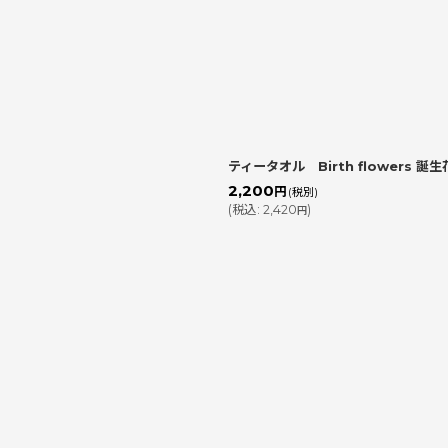
ティータオル Birth flowers 誕生
2,200
円
(税別)
(
税込
:
2,420
)
円