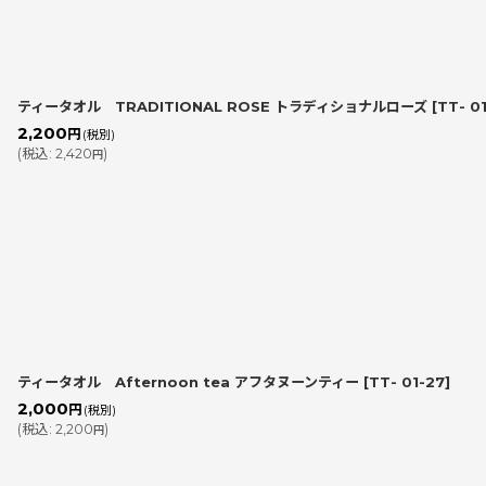
ティータオル TRADITIONAL ROSE トラディショナルローズ
[
TT- 0
2,200
円
(税別)
(
税込
:
2,420
)
円
ティータオル Afternoon tea アフタヌーンティー
[
TT- 01-27
]
2,000
円
(税別)
(
税込
:
2,200
)
円