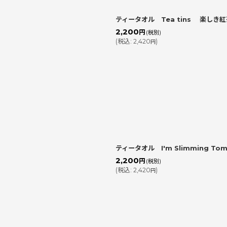
ティータオル Tea tins 楽しき
2,200
円
(税別)
(
税込
:
2,420
)
円
ティータオル I'm Slimming Tom
2,200
円
(税別)
(
税込
:
2,420
)
円