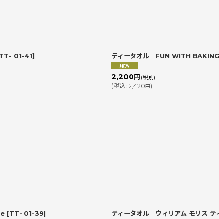
絞り込む
TT- 01-41
]
ティータオル FUN WITH BAKI
2,200
円
(税別)
(
税込
:
2,420
)
円
ue
[
TT- 01-39
]
ティータオル ウィリアム モリス ティータオ