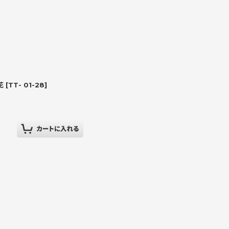
花
[
TT- 01-28
]