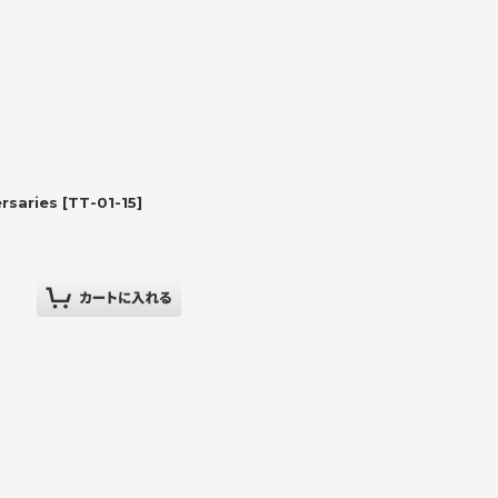
saries
[
TT-01-15
]