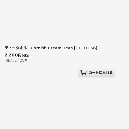
ティータオル Cornish Cream Teas
[
TT- 01-36
]
2,200
円
(税別)
(
税込
:
2,420
)
円