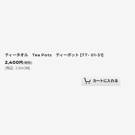
ティータオル Tea Pots ティーポット
[
TT- 01-31
]
2,400
円
(税別)
(
税込
:
2,640
)
円