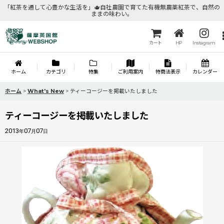
「紅茶を通して心豊かな生活を」🫖自社農園で育てた有機無農薬紅茶で、自然の
ままの味わい。
カート
HP
Instagram
ホーム
カテゴリ
特集
ご利用案内
特商法表示
カレンダー
ホーム
>
What's New
>
ティーコージーを掲載いたしました
ティーコージーを掲載いたしました
2013
07
07
年
月
日