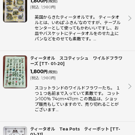
1,800
円
(税別)
(
税込
:
1,980
)
円
英国からきたティータオルです。 ティータオ
ルとは、いわば‘ふきん’なのですが、テーブル
センターとして使ってもかわいいですし、お
皿やバスケットにティータオルをのせた上に
パンなどをのせても素敵です。…
ティータオル スコティッシュ ワイルドフラワ
ーズ
[
TT- 01-20
]
1,800
円
(税別)
(
税込
:
1,980
)
円
スコットランドのワイルドフラワーたち。 １
つ１つ名前まで入っていて素敵です。 コット
ン100％ 74cm×47cm この商品は、ショッ
プ販売もしていますので、売り切れることが
ございます…
ティータオル Tea Pots ティーポット
[
TT-
01-31
]