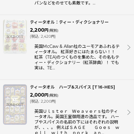
パンなどをのせても素敵です。…
ティータオル：ティー・ディクショナリー
2,200
円
(税別)
(
税込
:
2,420
)
円
英国McCaw & Allan社のユーモアあふれるテ
ィータオル。 紅茶好きにはたまらない！！
紅茶（TEA)のつくものを集めた、その名もテ
ィー・ディクショナリー（紅茶辞典）！ でも
実は、TE…
ティータオル ハーブ&スパイス
[
T16-HES
]
2,000
円
(税別)
(
税込
:
2,200
)
円
英国Ｕｌｓｔｅｒ Ｗｅａｖｅｒｓ社のティ
ータオル。英国王室御用達の逸品です。 ハー
ブやスパイスの名前の下にはそれぞれの説明
が、、、。 例えばＳＡＧＥ Ｇｏｅｓ ｗ
ｅｌｌ ｗｉｔｈ ｐｏｒｋ ａｎ…