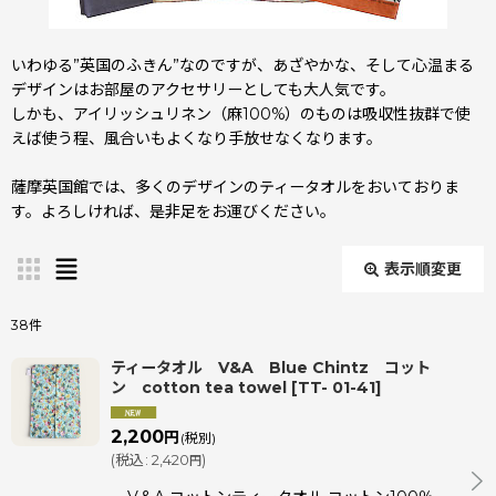
いわゆる”英国のふきん”なのですが、あざやかな、そして心温まる
デザインはお部屋のアクセサリーとしても大人気です。
しかも、アイリッシュリネン（麻100%）のものは吸収性抜群で使
えば使う程、風合いもよくなり手放せなくなります。
薩摩英国館では、多くのデザインのティータオルをおいておりま
す。よろしければ、是非足をお運びください。
表示順変更
閉じる
38
件
表示数
:
ティータオル V&A Blue Chintz コット
ン cotton tea towel
[
TT- 01-41
]
並び順
:
2,200
円
(税別)
(
税込
:
2,420
)
円