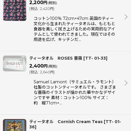
2,200
円
(税別)
(
税込
:
2,420
)
円
コットン100％ 72cm×47cm 英国のティー
文化から生まれたティータオルは、もともと
食器を美しく拭き上げるための実用的なアイ
テムとして使われてきました。現在ではその
用途を広げ、キッチンだ…
ティータオル ROSES 薔薇
[
TT- 01-33
]
2,400
円
(税別)
(
税込
:
2,640
)
円
Samuel Lamont（サミュエル・ラモント）
社製のコットンティータオルです。 さまざま
な薔薇のイラストが描かれた華やかなデザイ
ンです🌹 素材：コットン100％ サイズ：
約 縦71cm×…
ティータオル Cornish Cream Teas
[
TT- 01-
36
]