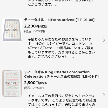
ョップ販売もしていますので、売り切れるこ
とがございます。…
ティータオル kittens arrived
[
TT-01-05
]
2,200
円
(税別)
(
税込
:
2,420
)
円
子猫ちゃんがあなたのお帰りを待っていま
す。 枠の色はネイビーです。コットン。巾
47cm×丈74cm この商品は、ショップ販売
もしていますので、売り切れることがござい
ます。ご了承くださいませ。 …
ティータオル King Charles coronation
Celebration チャールズ王の戴冠式
[
LB-01-11
]
2,500
円
(税別)
(
税込
:
2,750
)
円
チャールズ王の戴冠式の記念に作られたティ
ータオルです。 このような記念のものは英国
ではよく見られますが、再販はありませんの