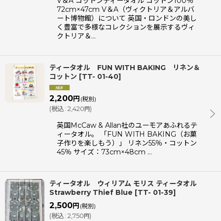
V＆A コットンティータオル コットン100％
絞り込む
72cm×47cm V＆A（ヴィクトリア＆アルバ
ート博物館）について 英国・ロンドンの美し
く豊富で多様なコレクションを展示するヴィ
クトリア＆…
ティータオル FUN WITH BAKING リネン＆
コットン
[
TT- 01-40
]
2,200
円
(税別)
(
税込
:
2,420
)
円
英国McCaw & Allan社のユーモアあふれるテ
ィータオル。 「FUN WITH BAKING（お菓
子作りを楽しもう）」 リネン55％・コットン
45％ サイズ：73cm×48cm …
ティータオル ウィリアム モリス ティータオル
Strawberry Thief Blue
[
TT- 01-39
]
2,500
円
(税別)
(
税込
:
2,750
)
円