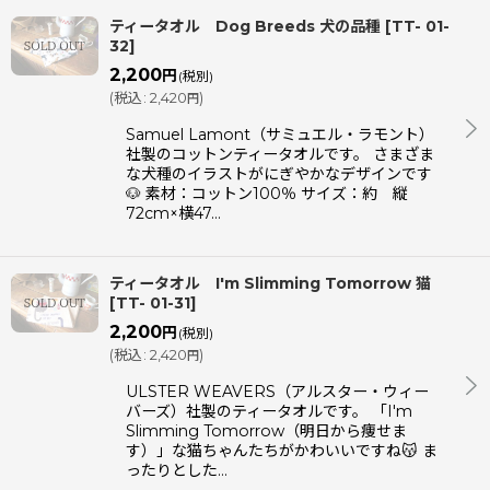
ティータオル Dog Breeds 犬の品種
[
TT- 01-
32
]
2,200
円
(税別)
(
税込
:
2,420
)
円
Samuel Lamont（サミュエル・ラモント）
社製のコットンティータオルです。 さまざま
な犬種のイラストがにぎやかなデザインです
🐶 素材：コットン100％ サイズ：約 縦
72cm×横47…
ティータオル I'm Slimming Tomorrow 猫
[
TT- 01-31
]
2,200
円
(税別)
(
税込
:
2,420
)
円
ULSTER WEAVERS（アルスター・ウィー
バーズ）社製のティータオルです。 「I'm
Slimming Tomorrow（明日から痩せま
す）」な猫ちゃんたちがかわいいですね😽 ま
ったりとした…