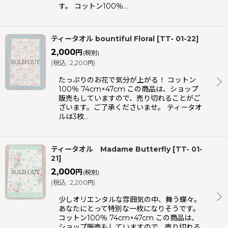
す。 コットン100％…
ティータオル bountiful Floral
[
TT- 01-22
]
2,000
円
(税別)
(
税込
:
2,200
)
円
たっぷりのお花で気分が上がる！ コットン
100％ 74cm×47cm この商品は、ショップ
販売もしていますので、売り切れることがご
ざいます。ご了承くださいませ。 ティータオ
ルは3枚…
ティータオル Madame Butterfly
[
TT- 01-
21
]
2,000
円
(税別)
(
税込
:
2,200
)
円
少しオリエンタルな雰囲気の中、舞う蝶々。
あなたにとって特別な一枚になりそうです。
コットン100％ 74cm×47cm この商品は、
ショップ販売もしていますので、売り切れる