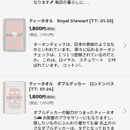
なります💕 毎日の暮らしに、…
ティータオル Royal Stewart
[
TT- 01-25
]
1,800
円
(税別)
(
税込
:
1,980
)
円
タータンチェックは、日本の家紋のようなも
のといわれています。 家々に伝わるタータン
チェックは、１つ１つ登録されているのだと
か。 これは、ロイヤル スチュワート と呼
ばれています。 コットン1…
ティータオル ダブルデッカー ロンドンバス
[
TT- 01-24
]
1,800
円
(税別)
(
税込
:
1,980
)
円
ダブルデッカーの魅力がつまったティータオ
ル🚌 お部屋のアクセサリーにもなりますし、
隠したいものにふんわり被せても😁 右上の小
さなダブルデッカーは、タグとなっておりま