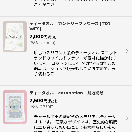
ことがござ…
ティータオル カントリーフラワーズ
[
T07-
WFS
]
2,000
円
(税別)
(
税込
:
2,200
)
円
珍しいスリランカ製のティータオル スコット
ランドのワイルドフラワーが素朴に描かれて
います。 コットン100％ 74cm×47cm この
商品は、ショップ販売もしていますので、売
り切れるこ…
ティータオル coronation 戴冠記念
2,500
円
(税別)
(
税込
:
2,750
)
円
チャールズ王の戴冠式のメモリアルティータ
オルです。 荘厳なデザインは、歴史的な瞬間
に立ち会った思い出としても素晴らしいもの