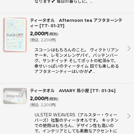
なります💕 毎日の暮らしに、…
ティータオル Afternoon tea アフタヌーンテ
ィー
[
TT- 01-27
]
2,000
円
(税別)
(
税込
:
2,200
)
円
スコーンはもちろんのこと。 ヴィクトリアン
ケーキ、レモンメレンゲパイ、バッテンバー
グ、サンドイッチ そしてポットの紅茶☕で、
幸せいっぱいのティータイム 目でも楽しめる
アフタヌーンティーはいかが💕…
ティータオル AVIARY 鳥小屋
[
TT- 01-34
]
2,000
円
(税別)
(
税込
:
2,200
)
円
ULSTER WEAVERS（アルスター・ウィー
バーズ）社製のティータオルです。 キッチン
での使用はもちろん、デザイン性も高いの
で、インテリアとしても素敵なアクセントに