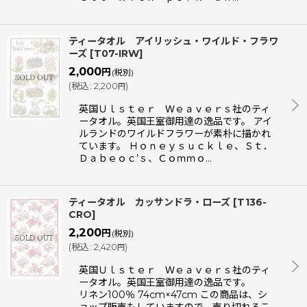
ティータオル アイリッシュ・ワイルド・フラワ
ーズ
[
T07-IRW
]
2,000
円
(税別)
(
税込
:
2,200
)
円
英国Ｕｌｓｔｅｒ Ｗｅａｖｅｒｓ社のティ
ータオル。英国王室御用達の逸品です。 アイ
ルランドのワイルドフラワーが素朴に描かれ
ています。 Ｈｏｎｅｙｓｕｃｋｌｅ、Ｓｔ．
Ｄａｂｅｏｃ’ｓ、Ｃｏｍｍｏ…
ティータオル カッサンドラ・ローズ
[
T136-
CRO
]
2,200
円
(税別)
(
税込
:
2,420
)
円
英国Ｕｌｓｔｅｒ Ｗｅａｖｅｒｓ社のティ
ータオル。英国王室御用達の逸品です。
リネン100％ 74cm×47cm この商品は、シ