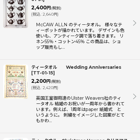
2,400
円
(税別)
(
税込
:
2,640
)
円
McCAW ALLN のティータオル。 様々なテ
ィーポットが描かれています。 デザインも色
使いも、アンティーク調で落ち着きます。 リ
ネン55％・コットン45％ この商品は、ショ
ップ販売もし…
ティータオル Wedding Anniversaries
[
TT-01-15
]
2,200
円
(税別)
(
税込
:
2,420
)
円
英国王室御用達のUlster Weavers社のティ
ータオル 結婚のお祝いが一周年から書かれて
います。例えば、1周年はpaper 紙婚式 と
いうように。 刺繍をイメージした図案がとて
もかわ…