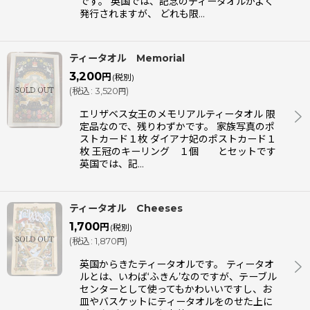
です。 英国では、記念のティータオルがよく
発行されますが、 どれも限…
ティータオル Memorial
3,200
円
(税別)
(
税込
:
3,520
)
円
エリザベス女王のメモリアルティータオル 限
定品なので、残りわずかです。 家族写真のポ
ストカード１枚 ダイアナ妃のポストカード１
枚 王冠のキーリング １個 とセットです
英国では、記…
ティータオル Cheeses
1,700
円
(税別)
(
税込
:
1,870
)
円
英国からきたティータオルです。 ティータオ
ルとは、いわば‘ふきん’なのですが、テーブル
センターとして使ってもかわいいですし、お
皿やバスケットにティータオルをのせた上に