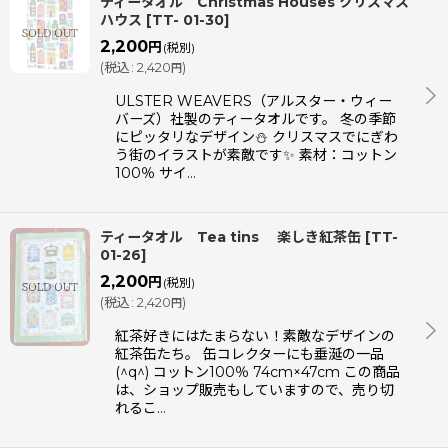
ティータオル Christmas Houses クリスマス
ハウス
[
TT- 01-30
]
2,200
円
(税別)
(
税込
:
2,420
)
円
ULSTER WEAVERS（アルスター・ウィー
バーズ）社製のティータオルです。 冬の季節
にピッタリなデザイン⛄ クリスマスでにぎわ
う街のイラストが素敵です✨ 素材：コットン
100％ サイ…
ティータオル Tea tins 楽しき紅茶缶
[
TT-
01-26
]
2,200
円
(税別)
(
税込
:
2,420
)
円
紅茶好きにはたまらない！素敵なデザインの
紅茶缶たち。 缶コレクターにも垂涎の一品
(^q^) コットン100％ 74cm×47cm この商品
は、ショップ販売もしていますので、売り切
れるこ…