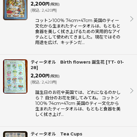
2,200
円
(税別)
(
税込
:
2,420
)
円
コットン100％ 74cm×47cm 英国のティー
文化から生まれたティータオルは、もともと
食器を美しく拭き上げるための実用的なアイ
テムとして使われてきました。現在ではその
用途を広げ、キッチンだ…
ティータオル Birth flowers 誕生花
[
TT- 01-
28
]
2,200
円
(税別)
(
税込
:
2,420
)
円
誕生日のお花🌹英国では、どれになるのかし
ら？ 自分のお花を探してみてね。 コットン
100％ 74cm×47cm 英国のティー文化から
生まれたティータオルは、もともと食器を美
しく拭き上げ…
ティータオル Tea Cups