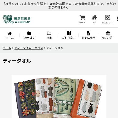
「紅茶を通して心豊かな生活を」🫖自社農園で育てた有機無農薬紅茶で、自然の
ままの味わい。
カート
HP
Instagram
ホーム
カテゴリ
特集
ご利用案内
特商法表示
カレンダー
ホーム
>
ティータイム・グッズ
>
ティータオル
ティータオル