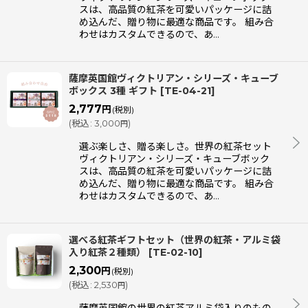
スは、高品質の紅茶を可愛いパッケージに詰
め込んだ、贈り物に最適な商品です。 組み合
わせはカスタムできるので、あ…
薩摩英国館ヴィクトリアン・シリーズ・キューブ
ボックス 3種 ギフト
[
TE-04-21
]
2,777
円
(税別)
(
税込
:
3,000
)
円
選ぶ楽しさ、贈る楽しさ。世界の紅茶セット
ヴィクトリアン・シリーズ・キューブボック
スは、高品質の紅茶を可愛いパッケージに詰
め込んだ、贈り物に最適な商品です。 組み合
わせはカスタムできるので、あ…
選べる紅茶ギフトセット（世界の紅茶・アルミ袋
入り紅茶２種類）
[
TE-02-10
]
2,300
円
(税別)
(
税込
:
2,530
)
円
薩摩英国館の世界の紅茶アルミ袋入りのもの