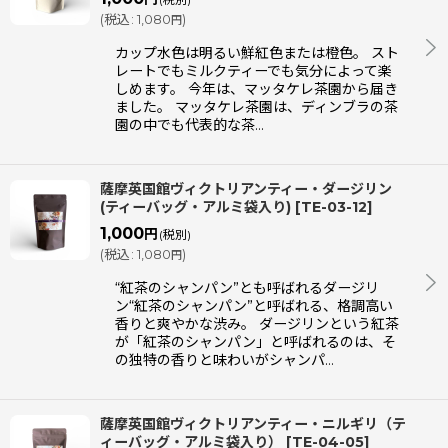
(
税込
:
1,080
)
円
カップ水色は明るい鮮紅色または橙色。 スト
レートでもミルクティーでも気分によって楽
しめます。 今年は、マッタケレ茶園から届き
ました。 マッタケレ茶園は、ディンブラの茶
園の中でも代表的な茶…
薩摩英国館ヴィクトリアンティー・ダージリン
(ティーバッグ・アルミ袋入り)
[
TE-03-12
]
1,000
円
(税別)
(
税込
:
1,080
)
円
“紅茶のシャンパン”とも呼ばれるダージリ
ン“紅茶のシャンパン”と呼ばれる、格調高い
香りと爽やかな渋み。 ダージリンという紅茶
が「紅茶のシャンパン」と呼ばれるのは、そ
の独特の香りと味わいがシャンパ…
薩摩英国館ヴィクトリアンティー・ニルギリ（テ
ィーバッグ・アルミ袋入り）
[
TE-04-05
]