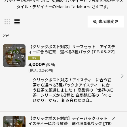
パッケージのデザインは、英国のリバティー社で日本人初のテキス
タイル・デザイナーのMariko Tadakumaさんです。
表示順変更
閉じる
29
件
表示数
:
【クリックポスト対応】リーフセット アイステ
ィーに合う紅茶 選べる3種パック
[
TE-05-27
]
並び順
:
3,000
円
(税別)
(
税込
:
3,240
)
円
クリックポスト対応！アイスティーに合う紅
絞り込む
茶から選べる3種パック♪アイスティーに合
う紅茶を厳選しました！ 高品質の「世界の紅
茶」シリーズから3種と 自家製紅茶の「べに
ひかり」から、 組み合わせは自…
【クリックポスト対応】ティーバックセット ア
イスティーに合う紅茶 選べる3種パック
[
TE-