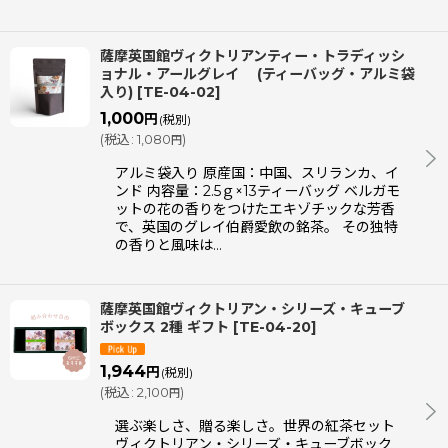
薩摩英国館ヴィクトリアンティー・トラディッシ
ョナル・アールグレイ (ティーバッグ・アルミ袋
入り)
[
TE-04-02
]
1,000
円
(税別)
(
税込
:
1,080
)
円
アルミ袋入り 原産国：中国、スリランカ、イ
ンド 内容量：2.5ｇ×13ティーバッグ ベルガモ
ットの花の香りをつけたエキゾチックな芳香
で、英国のグレイ伯爵愛飲の銘茶。 その独特
の香りと風味は…
薩摩英国館ヴィクトリアン・シリーズ・キューブ
ボックス 2種 ギフト
[
TE-04-20
]
1,944
円
(税別)
(
税込
:
2,100
)
円
選ぶ楽しさ、贈る楽しさ。世界の紅茶セット
ヴィクトリアン・シリーズ・キューブボック