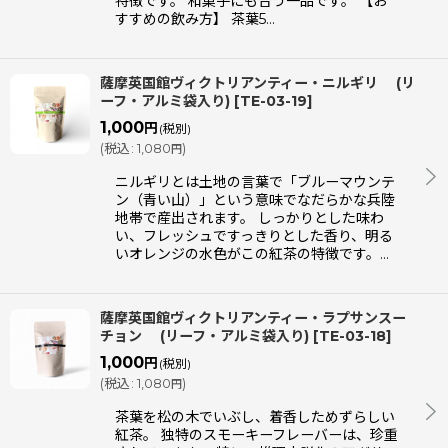
特徴です。 和菓子にも合う一品です。 【お
すすめの飲み方】 茶葉5…
薩摩英国館ヴィクトリアンティー・ニルギリ (リ
ーフ・アルミ袋入り)
[
TE-03-19
]
1,000
円
(税別)
(
税込
:
1,080
)
円
ニルギリとは土地の言葉で「ブルーマウンテ
ン（青い山）」という意味でなだらかな兵陸
地帯で産出されます。 しっかりとした味わ
い、フレッシュですっきりとした香り、明る
いオレンジの水色がこの紅茶の特徴です。…
薩摩英国館ヴィクトリアンティー・ラプサンスー
チョン (リーフ・アルミ袋入り)
[
TE-03-18
]
1,000
円
(税別)
(
税込
:
1,080
)
円
茶葉を松の木でいぶし、着香しためずらしい
紅茶。 独特のスモーキーフレーバーは、珍重