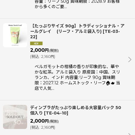
容量：リーフ 50g 賞味期限：2028.9 お客様
から多くのご要…
【たっぷりサイズ 90g】トラディッショナル・ア
ールグレイ (リーフ・アルミ袋入り)
[
TE-03-
22
]
2,000
円
(税別)
(
税込
:
2,160
)
円
ベルガモットの柑橘の香りが印象的な、華や
かな紅茶。アルミ袋入り 原産国：中国、スリ
ランカ、インド 内容量:リーフ 90g 賞味期
限：2027.12 ホームストック・リーフ🏠🫖 当
店で人気…
ディンブラがたっぷり楽しめる大容量パック 50
個入り
[
TE-04-10
]
2,000
円
(税別)
(
税込
:
2,160
)
円