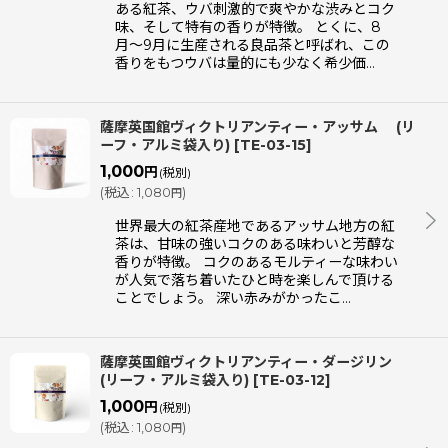
ある紅茶、ウバ刺激的で爽やかな渋みとコク
味、そして特有の香りが特徴。 とくに、8
月〜9月に生産される良品茶と呼ばれ、この
香りをもつウバは量的にも少なく希少価…
薩摩英国館ヴィクトリアンティー・アッサム (リ
ーフ・アルミ袋入り)
[
TE-03-15
]
1,000
円
(税別)
(
税込
:
1,080
)
円
世界最大の紅茶産地であるアッサム地方の紅
茶は、甘味の強いコクのある味わいと芳醇な
香りが特徴。 コクのあるモルティーな味わい
が人気で落ち着いたひと時を楽しんで頂ける
ことでしょう。 深い赤みがかったこ…
薩摩英国館ヴィクトリアンティー・ダージリン
(リーフ・アルミ袋入り)
[
TE-03-12
]
1,000
円
(税別)
(
税込
:
1,080
)
円