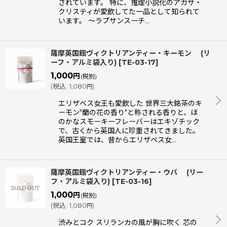
されています。 特に、推理小説化のアガサ・
クリスティが愛飲してた一品として知られて
います。 〜ラプサンスーチ…
薩摩英国館ヴィクトリアンティー・キーモン (リ
ーフ・アルミ袋入り)
[
TE-03-17
]
1,000
円
(税別)
(
税込
:
1,080
)
円
エリザベス女王も愛飲した 世界三大銘茶のキ
ーモン"蘭の花の香り"と称される香りと、ほ
のかなスモーキーフレーバーはエキゾチック
で、古くから英国人に珍重されてきました。
英国王室では、昔からエリザベス女…
薩摩英国館ヴィクトリアンティー・ウバ (リー
フ・アルミ袋入り)
[
TE-03-16
]
1,000
円
(税別)
(
税込
:
1,080
)
円
渋みとコク スリランカの風が胸に吹く 芯の