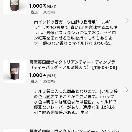
1,000
円
(税別)
(
税込
:
1,080
)
円
南インドの西ガーツ山脈の丘陵地”ニルギ
リ”。現地の言葉で”青い山”を意味するニルギ
リは、気候がスリランカに似ており、セイロ
ン紅茶を思わせる香味を持つものもありま
す。 癖のない香りとマイルドな味わいな…
薩摩英国館ヴィクトリアンティー・ディンブラ
（ティーバッグ・アルミ袋入り）
[
TE-04-09
]
1,000
円
(税別)
(
税込
:
1,080
)
円
アルミ袋に入った商品となります。(アルミ袋
の色は変更することがございます。) カップ
水色は明るい鮮紅色または橙色。マイルドで
優雅なフレーバーがあり、適度な渋味が味を
引き締め爽快感がある。 生産…
薩摩英国館 ヴィクトリアンティー・アイリッシ