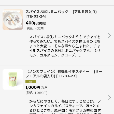
スパイスお試しミニパック (アルミ袋入り)
[
TE-03-24
]
400
円
(税別)
(
税込
:
432
)
円
スパイスお試しミニパックおうちでチャイを
作ってみたい。でもスパイスを揃えるのはち
ょっと大変…。 そんな声から生まれた、チャ
イ用スパイスのお試しミニパックです。 シナ
モン、カルダモン、クローブ、…
【ノンカフェイン】有機ルイボスティー (リー
フ・アルミ袋入り)
[
TE-03-23
]
1,000
円
(税別)
(
税込
:
1,080
)
円
からだにやさしく、毎日にすっとなじむ。 ノ
ンカフェインのルイボスティーで、ほっとす
るひとときを。原産国：南アフリカ共和国 内