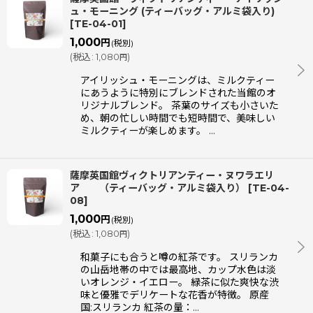
ュ・モーニング (ティーバッグ・アルミ袋入り)
[
TE-04-01
]
1,000
円
(税別)
(
税込
:
1,080
)
円
アイリッシュ・モーニングは、ミルクティー
にあうように特別にブレンドされた当館のオ
リジナルブレンド。 茶葉のサイズも小さいた
め、朝の忙しい時間でも短時間で、美味しい
ミルクティーが楽しめます。 …
薩摩英国館ヴィクトリアンティー・ヌワラエリ
ア （ティーバッグ・アルミ袋入り）
[
TE-04-
08
]
1,000
円
(税別)
(
税込
:
1,080
)
円
和菓子にも合うと噂の紅茶です。 スリランカ
の山岳地帯の中では最高地、カップ水色は淡
いオレンジ・イエロー。 緑茶に似た爽快な渋
味と優雅でデリケートな花香が特徴。 原産
国:スリランカ 紅茶の量：…