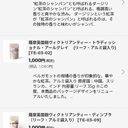
“紅茶のシャンパン”とも呼ばれるダージリ
ン“紅茶のシャンパン”と呼ばれる、格調高い
香りと爽やかな渋み。 ダージリンという紅茶
が「紅茶のシャンパン」と呼ばれるのは、そ
の独特の香りと味わいがシャンパ…
薩摩英国館ヴィクトリアンティー・トラディッシ
ョナル・アールグレイ (リーフ・アルミ袋入り)
[
TE-03-02
]
1,000
円
(税別)
(
税込
:
1,080
)
円
ベルガモットの柑橘の香りが印象的な、華や
かな紅茶。アルミ袋入り 原産国：中国、スリ
ランカ、インド 内容量:リーフ 35g ※この
度、本商品のパッケージデザインをリニュー
アルいたしました。 …
薩摩英国館ヴィクトリアンティー・ディンブラ
（リーフ・アルミ袋入り）
[
TE-03-09
]
1,000
円
(税別)