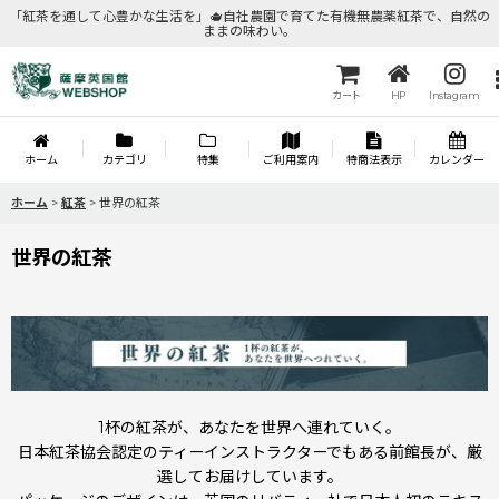
「紅茶を通して心豊かな生活を」🫖自社農園で育てた有機無農薬紅茶で、自然の
ままの味わい。
カート
HP
Instagram
ホーム
カテゴリ
特集
ご利用案内
特商法表示
カレンダー
ホーム
>
紅茶
>
世界の紅茶
世界の紅茶
1杯の紅茶が、あなたを世界へ連れていく。
日本紅茶協会認定のティーインストラクターでもある前館長が、厳
選してお届けしています。