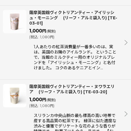
薩摩英国館ヴィクトリアンティー・アイリッシ
ュ・モーニング (リーフ・アルミ袋入り)
[
TE-
03-01
]
1,000
円
(税別)
(
税込
:
1,080
)
円
1人あたりの紅茶消費量が一番多いのは、実
は、英国のお隣のアイルランド。 ということ
で、当館のミルクティー用のオリジナルブレ
ンドを「アイリッシュ・モーニング」と名付
けました。 コクのあるケニアとイン…
薩摩英国館ヴィクトリアンティー・ヌワラエリ
ア (リーフ・アルミ袋入り)
[
TE-03-20
]
1,000
円
(税別)
(
税込
:
1,080
)
円
スリランカ中央山脈の最も標高の高い地帯で
産する高品質の紅茶です。 緑茶に似た適度な
渋みと優雅でデリケートな花のような香りが