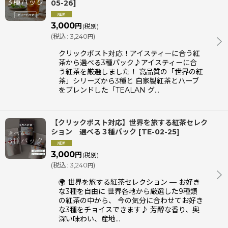
05-26
]
3,000
円
(税別)
(
税込
:
3,240
)
円
クリックポスト対応！アイスティーに合う紅
茶から選べる3種パック♪アイスティーに合
う紅茶を厳選しました！ 高品質の「世界の紅
茶」シリーズから3種と 自家製紅茶とハーブ
をブレンドした「TEALAN グ…
【クリックポスト対応】世界を旅する紅茶セレク
ション 選べる３種パック
[
TE-02-25
]
3,000
円
(税別)
(
税込
:
3,240
)
円
🌍 世界を旅する紅茶セレクション — お好き
な3種を自由に 世界各地から厳選した9種類
の紅茶の中から、 今の気分に合わせてお好き
な3種をチョイスできます♪ 芳醇な香り、奥
深い味わい、産地…