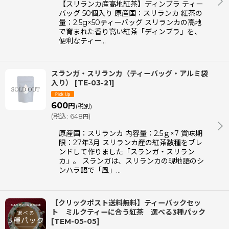
【スリランカ産高地紅茶】ディンブラ ティー
バッグ 50個入り 原産国：スリランカ 紅茶の
量：2.5g×50ティーバッグ スリランカの高地
で育まれた香り高い紅茶「ディンブラ」を、
便利なティー…
スランガ・スリランカ（ティーバッグ・アルミ袋
入り）
[
TE-03-21
]
600
円
(税別)
(
税込
:
648
)
円
原産国：スリランカ 内容量：2.5ｇ×7 賞味期
限：27年3月 スリランカ産の紅茶数種をブレ
ンドして作りました「スランガ・スリラン
カ」。 スランガは、スリランカの現地語のシ
ンハラ語で「風」…
【クリックポスト送料無料】ティーバックセッ
ト ミルクティーに合う紅茶 選べる3種パック
[
TEM-05-05
]