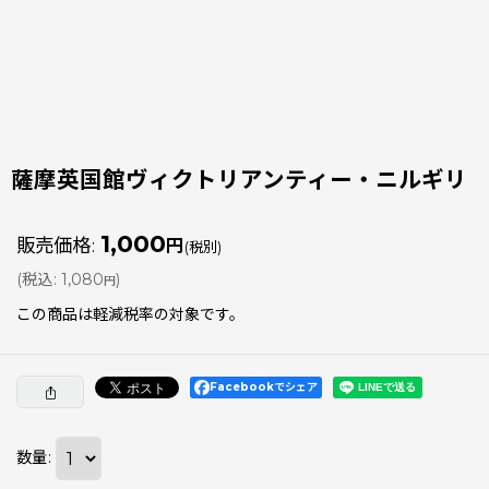
薩摩英国館ヴィクトリアンティー・ニルギリ 
1,000
販売価格
:
円
(税別)
(
税込
:
1,080
)
円
この商品は軽減税率の対象です。
Facebookでシェア
数量
: