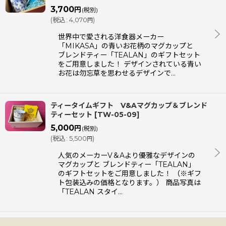
3,700
円
(税別)
(
税込
:
4,070
)
円
世界中で愛される洋食器メーカー
「MIKASA」の青いお花柄のマグカップと
ブレンドティー「TEALAN」のギフトセット
をご用意しました！ デザインされている青い
お花は勿忘草を思わせるデザインで…
ティータイムギフト V&Aマグカップ＆ブレンド
ティーセット
[
TW-05-09
]
5,000
円
(税別)
(
税込
:
5,500
)
円
人気のメーカーV＆Aより優雅なデザインの
マグカップと ブレンドティー「TEALAN」
のギフトセットをご用意しました！ （※ギフ
ト包装込みの価格となります。） 商品写真は
「TEALAN スタイ…