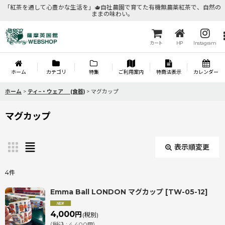
「紅茶を通して心豊かな生活を」🫖自社農園で育てた有機無農薬紅茶で、自然の
ままの味わい。
カート
HP
Instagram
ホーム
カテゴリ
特集
ご利用案内
特商法表示
カレンダー
ホーム
>
ティ−・ウェア (食器)
>
マグカップ
マグカップ
表示順変更
閉じる
4
件
表示数
:
Emma Ball LONDON マグカップ
[
TW-05-12
]
4,000
円
(税別)
並び順
:
(
税込
:
4,400
)