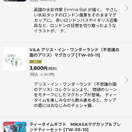
円
英国の水彩作家 Emma Ball が描く、 やさし
い水彩タッチのロンドン風景をそのままマグ
絞り込む
カップに。 赤いロンドンバスやイギリス近衛
兵など、ロンドンの日常を切り取ったような
イラストが、 テ…
V＆A アリス・イン・ワンダーランド（不思議の
国のアリス）マグカップ
[
TW-05-11
]
3,800
円
(税別)
(
税込
:
4,180
)
円
アリス・イン・ワンダーランド（不思議の国
のアリス）コレクションより、 物語のシーン
をモチーフにしたマグカップが登場。 ティー
タイムを楽しみながら飲み進めると、カップ
の底にはおなじみのチェシャ猫…
ティータイムギフト MIKASAマグカップ＆ブレ
ンドティーセット
[
TW-05-10
]