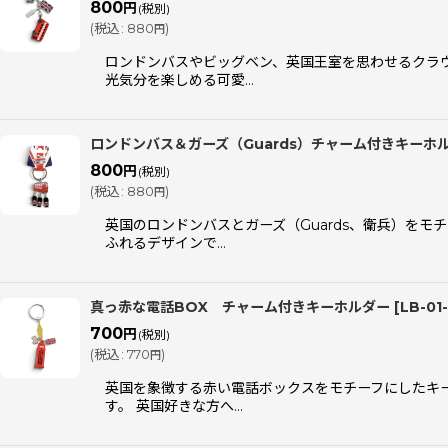
800
円
(税別)
(
税込
:
880
)
円
表示数
:
ロンドンバスやビッグベン、英国王室を思わせるクラ
光気分を楽しめる可愛…
並び順
:
ロンドンバス＆ガーズ（Guards）チャーム付きキーホ
800
円
(税別)
(
税込
:
880
)
円
英国のロンドンバスとガーズ（Guards、衛兵）を
ふれるデザインで…
真っ赤な電話BOX チャーム付きキーホルダー
[
LB-01-
700
円
(税別)
(
税込
:
770
)
円
英国を象徴する赤い電話ボックスをモチーフにしたキー
す。 英国好きな方へ…