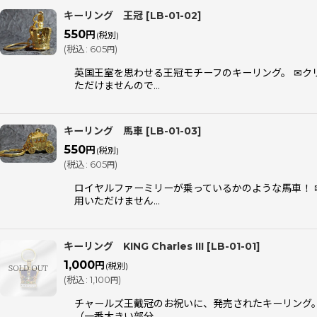
キーリング 王冠
[
LB-01-02
]
550
円
(税別)
(
税込
:
605
)
円
英国王室を思わせる王冠モチーフのキーリング。 ✉ク
ただけませんので…
キーリング 馬車
[
LB-01-03
]
550
円
(税別)
(
税込
:
605
)
円
ロイヤルファーミリーが乗っているかのような馬車！
用いただけません…
キーリング KING Charles III
[
LB-01-01
]
1,000
円
(税別)
(
税込
:
1,100
)
円
チャールズ王戴冠のお祝いに、発売されたキーリング
（一番大きい部分…