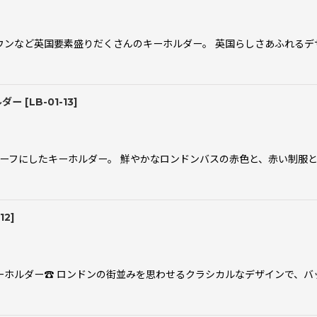
ウンなど英国要素盛りだくさんのキーホルダー。 英国らしさあふれるデ
ルダー
[
LB-01-13
]
絞り込む
モチーフにしたキーホルダー。 鮮やかなロンドンバスの赤色と、赤い制服
12
]
ホルダー☎️ ロンドンの街並みを思わせるクラシカルなデザインで、