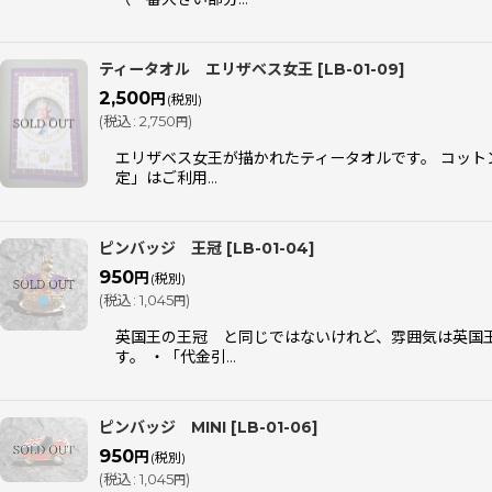
ティータオル エリザベス女王
[
LB-01-09
]
2,500
円
(税別)
(
税込
:
2,750
)
円
エリザベス女王が描かれたティータオルです。 コット
定」はご利用…
ピンバッジ 王冠
[
LB-01-04
]
950
円
(税別)
(
税込
:
1,045
)
円
英国王の王冠 と同じではないけれど、雰囲気は英国王
す。 ・「代金引…
ピンバッジ MINI
[
LB-01-06
]
950
円
(税別)
(
税込
:
1,045
)
円