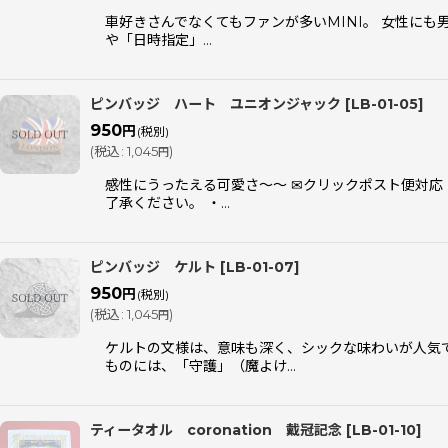
車好きさんでなくてもファンが多いMINI。 女性に
や「日時指定」…
ピンバッジ ハート ユニオンジャック
[
LB-01-05
]
950
円
(税別)
(
税込
:
1,045
)
円
感性にうったえる可愛さ〜〜 ✉クリックポスト便対
了承ください。 ・…
ピンバッジ ケルト
[
LB-01-07
]
950
円
(税別)
(
税込
:
1,045
)
円
ケルトの文様は、意味も深く、シックな味わいが人気
ものには、「守護」（魔よけ…
ティータオル coronation 戴冠記念
[
LB-01-10
]