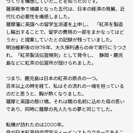
づくりを構想していたことを知ったのです。
薩英戦争で捕虜となった五代は、日本の経済の発展、近
代化の必要性を痛感しました。
薩摩藩に英国への留学生派遣を上申し、 「紅茶を製造
し輸出することで、留学の費用の一部をまかなってはど
うか」と提案していたとの記録が残っていました。
明治維新後の1878年、大久保利通らの命で実行にうつさ
れ、「紅茶製法伝習規則」として発令し、 静岡・鹿児
島などに紅茶の伝習所が設けられました。
つまり、鹿児島は日本の紅茶の原点の一つ。
百年以上の時を経て、私はその流れの一端を担っている
のだと思うと、胸が熱くなりました。
――薩摩と英国の懸け橋。それは館の名前に込めた母の思い
であり、同時に薩摩の先人たちの夢と同じでした。
転機が訪れたのは2000年。
母が日本紅茶協会認定ティーインストラクターであるこ