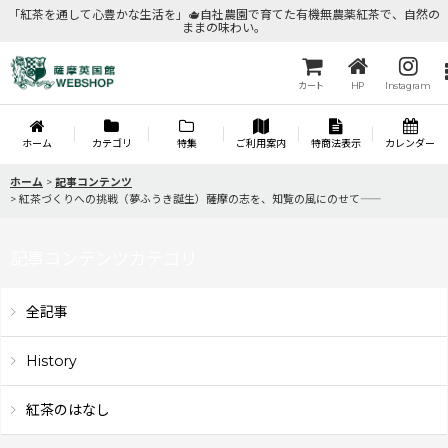
「紅茶を通して心豊かな生活を」🫖自社農園で育てた有機無農薬紅茶で、自然の
ままの味わい。
カート
HP
Instagram
ホーム
カテゴリ
特集
ご利用案内
特商法表示
カレンダー
ホーム
>
記事コンテンツ
>
紅茶づくりへの挑戦（夢ふうき誕生）――薩摩の志を、知覧の風にのせて――
記事コンテンツカテゴリ
全記事
History
紅茶のはなし