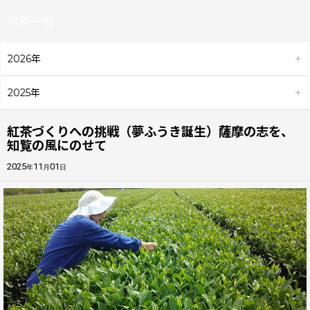
月別一覧
2026年
2025年
紅茶づくりへの挑戦（夢ふうき誕生）――薩摩の志を、
知覧の風にのせて――
2025
11
01
年
月
日