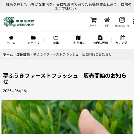
「紅茶を通して心豊かな生活を」🫖自社農園で育てた有機無農薬紅茶で、自然の
ままの味わい。
カート
HP
Instagram
ホーム
カテゴリ
特集
ご利用案内
特商法表示
カレンダー
ホーム
>
店長日記
>
夢ふうきファーストフラッシュ 販売開始のお知らせ
夢ふうきファーストフラッシュ 販売開始のお知ら
せ
2025
06
16
年
月
日