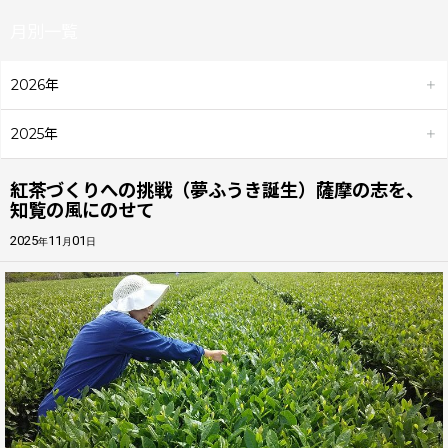
月別一覧
2026年
2025年
紅茶づくりへの挑戦（夢ふうき誕生）――薩摩の志を、
知覧の風にのせて――
2025
11
01
年
月
日