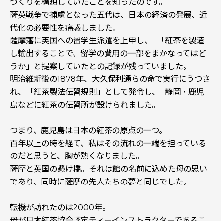
づくりを構想していたことを知ったのです。
薩英戦争で捕虜となった五代は、日本の経済の発展、近
代化の必要性を痛感しました。
薩摩藩に英国への留学生派遣を上申し、 「紅茶を製造
し輸出することで、留学の費用の一部をまかなってはど
うか」と提案していたとの記録が残っていました。
明治維新後の1878年、大久保利通らの命で実行にうつさ
れ、「紅茶製法伝習規則」として発令し、 静岡・鹿児
島などに紅茶の伝習所が設けられました。
つまり、鹿児島は日本の紅茶の原点の一つ。
百年以上の時を経て、私はその流れの一端を担っている
のだと思うと、胸が熱くなりました。
――薩摩と英国の懸け橋。それは館の名前に込めた母の思い
であり、同時に薩摩の先人たちの夢と同じでした。
転機が訪れたのは2000年。
母が日本紅茶協会認定ティーインストラクターであるこ