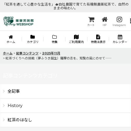
「紅茶を通して心豊かな生活を」🫖自社農園で育てた有機無農薬紅茶で、自然の
ままの味わい。
カート
HP
Instagram
ホーム
カテゴリ
特集
ご利用案内
特商法表示
カレンダー
ホーム
>
記事コンテンツ
>
2025年11月
>
紅茶づくりへの挑戦（夢ふうき誕生）――薩摩の志を、知覧の風にのせて――
記事コンテンツカテゴリ
全記事
History
紅茶のはなし