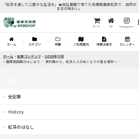
「紅茶を通して心豊かな生活を」🫖自社農園で育てた有機無農薬紅茶で、自然の
ままの味わい。
カート
HP
Instagram
ホーム
カテゴリ
特集
ご利用案内
特商法表示
カレンダー
ホーム
>
記事コンテンツ
>
2025年11月
>
薩摩英国館のはじまり ― 資料館から、紅茶と人のぬくもりが香る場所へ ―
記事コンテンツカテゴリ
全記事
History
紅茶のはなし