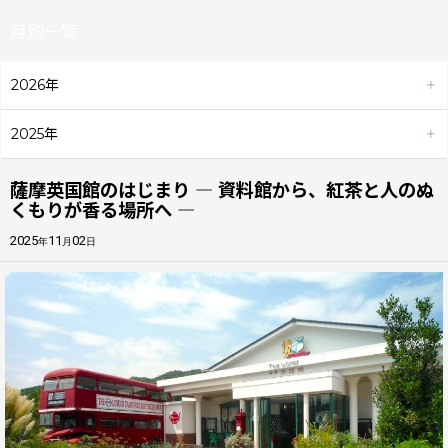
月別一覧
2026年
2025年
薩摩英国館のはじまり ― 資料館から、紅茶と人のぬ
くもりが香る場所へ ―
2025
11
02
年
月
日