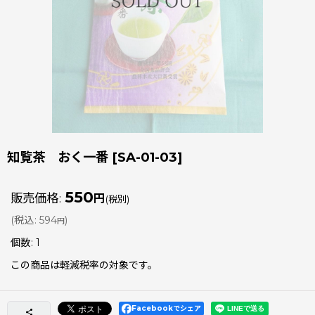
知覧茶 おく一番
[
SA-01-03
]
550
販売価格
:
円
(税別)
(
税込
:
594
)
円
個数
:
1
この商品は軽減税率の対象です。
Facebookでシェア