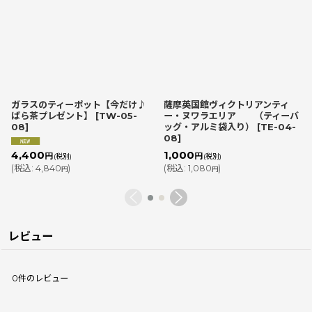
ガラスのティーポット【今だけ♪
薩摩英国館ヴィクトリアンティ
ばら茶プレゼント】
[
TW-05-
ー・ヌワラエリア （ティーバ
08
]
ッグ・アルミ袋入り）
[
TE-04-
08
]
1,000
4,400
円
円
(税別)
(税別)
(
税込
:
1,080
)
(
税込
:
4,840
)
円
円
レビュー
0
件のレビュー