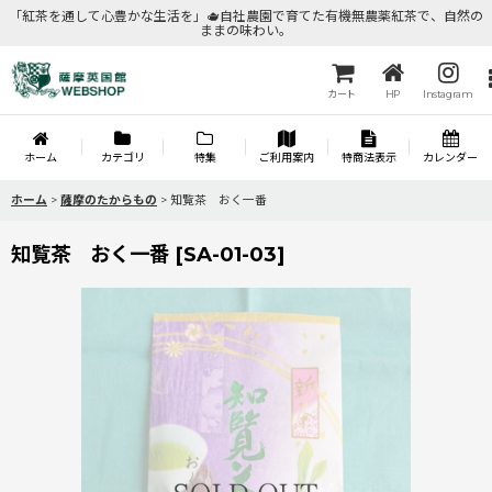
「紅茶を通して心豊かな生活を」🫖自社農園で育てた有機無農薬紅茶で、自然の
ままの味わい。
カート
HP
Instagram
ホーム
カテゴリ
特集
ご利用案内
特商法表示
カレンダー
ホーム
>
薩摩のたからもの
>
知覧茶 おく一番
知覧茶 おく一番
[
SA-01-03
]