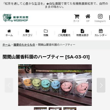
「紅茶を通して心豊かな生活を」🫖自社農園で育てた有機無農薬紅茶で、自然の
ままの味わい。
カート
HP
Instagram
ホーム
カテゴリ
特集
ご利用案内
特商法表示
カレンダー
ホーム
>
薩摩のたからもの
>
開聞山麓香料園のハーブティー
開聞山麓香料園のハーブティー
[
SA-03-01
]