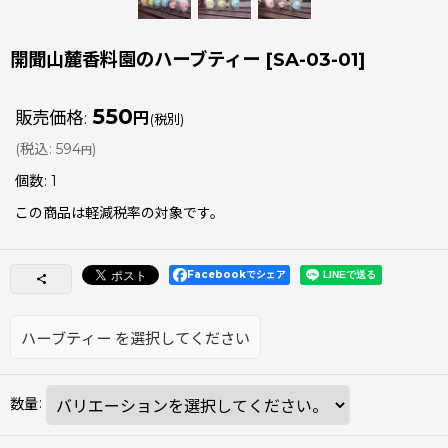
開聞山麓香料園のハーブティー
[
SA-03-01
]
550
販売価格
:
円
(税別)
(
税込
:
594
)
円
個数
:
1
この商品は軽減税率の対象です。
Facebookでシェア
ハーブティー
を選択してください
数量
: