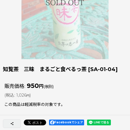
知覧茶 三昧 まるごと食べるっ茶
[
SA-01-04
]
950
販売価格
:
円
(税別)
(
税込
:
1,026
)
円
この商品は軽減税率の対象です。
Facebookでシェア