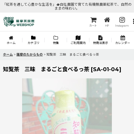
「紅茶を通して心豊かな生活を」🫖自社農園で育てた有機無農薬紅茶で、自然の
ままの味わい。
カート
HP
Instagram
ホーム
カテゴリ
特集
ご利用案内
特商法表示
カレンダー
ホーム
>
薩摩のたからもの
>
知覧茶 三昧 まるごと食べるっ茶
知覧茶 三昧 まるごと食べるっ茶
[
SA-01-04
]