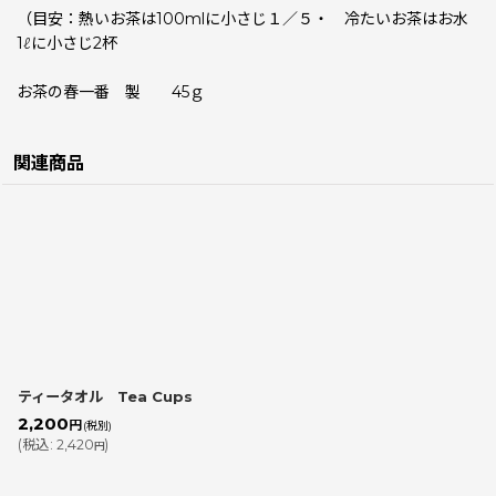
（目安：熱いお茶は100mlに小さじ１／５・ 冷たいお茶はお水
1ℓに小さじ2杯
お茶の春一番 製 45ｇ
関連商品
ティータオル Tea Cups
2,200
円
(税別)
(
税込
:
2,420
)
円