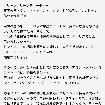
グリーングリーンティーティー
英国のザ・グレート・テースト・アワード2007のブレンドティー
部門で金賞受賞
自然の恵み草 ヨーロッパ原産のミントは、爽やかな清涼感が漂
い、天然の優れた消化剤として
子供の消化器官の病気や腰痛の家庭薬として、イギリスではよく
用いられています。
ミントは、花の構造上簡単に交雑してしまう性質があるので、一
口にミントといってもたくさんの
種類があります。
その中で、お料理や薬用として人気のあるスペアミントやペパーミ
ントを中心に、数種のミントと
茶カテキンをたくさん含んだ抗がん剤として研究中の緑茶をブレ
ンドしたのが、“グリーングリーンティー”なのです。
緑茶とミントの自然の効用を滅することなくハーブ特有の飲みに
くさをおさえますので、年齢を問わずハーブティーの楽しさを知っ
て頂ける事でしょう。和風にお湯飲みで召し上がったり、ティーカ