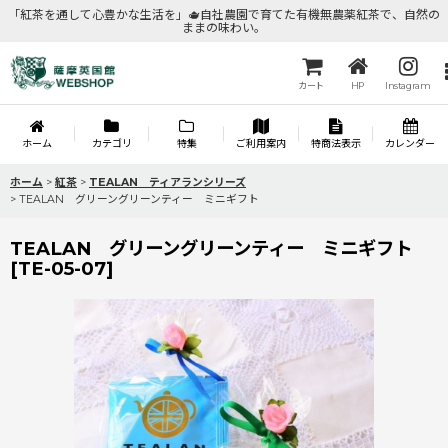
「紅茶を通して心豊かな生活を」🫖自社農園で育てた有機無農薬紅茶で、自然の
ままの味わい。
カート
HP
Instagram
ホーム
カテゴリ
特集
ご利用案内
特商法表示
カレンダー
ホーム
>
紅茶
>
TEALAN ティアランシリーズ
>
TEALAN グリーングリーンティー ミニギフト
TEALAN グリーングリーンティー ミニギフト
[
TE-05-07
]