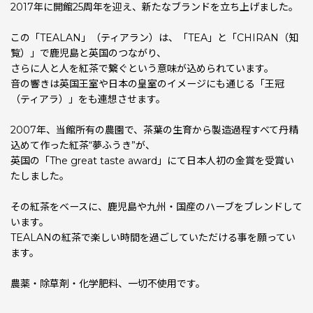
2017年に開館25周年を迎え、新たなブランドを立ち上げました。
この「TEALAN」（ティアラン）は、「TEA」と「CHIRAN（知
覧）」で鹿児島と英国のつながり、
さらに人と人を紅茶で繋ぐという意味が込められています。
音の響きは英国王室や日本の皇室のイメージにも通じる「王冠
（ティアラ）」をも連想させます。
2007年、当館所有の農園で、茶葉の生育から製造過程すべて丹精
込めて作った紅茶“夢ふうき”が、
英国の「The great taste award」にて日本人初の金賞を受賞い
たしました。
その紅茶をベースに、鹿児島や九州・国産のハーブをブレンドして
います。
TEALANの紅茶で楽しい時間を過ごしていただける事を願ってい
ます。
農薬・除草剤・化学肥料、一切不使用です。