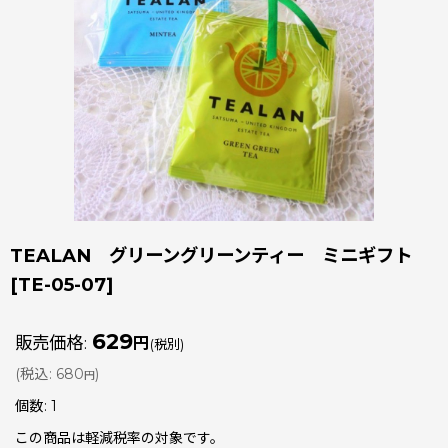
TEALAN グリーングリーンティー ミニギフト
[
TE-05-07
]
629
販売価格
:
円
(税別)
(
税込
:
680
)
円
個数
:
1
この商品は軽減税率の対象です。