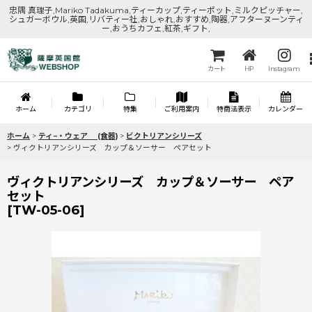
忠隅 真理子,Mariko Tadakuma,ティーカップ,ティーポット,ミルクピッチャー,
シュガーボウル,英国,リバティー社,おしゃれ,おすすめ,陶器,アフターヌーンティ
ー,おうちカフェ,紅茶,ギフト,
カート
HP
Instagram
ホーム
カテゴリ
特集
ご利用案内
特商法表示
カレンダー
ホーム
>
ティ−・ウェア (食器)
>
ビクトリアンシリーズ
>
ヴィクトリアンシリーズ カップ＆ソーサー ペアセット
ヴィクトリアンシリーズ カップ＆ソーサー ペア
セット
[
TW-05-06
]