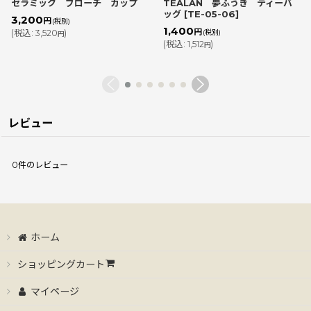
セラミック ブローチ カップ
TEALAN 夢ふうき ティーバ
ッグ
[
TE-05-06
]
3,200
円
(税別)
1,400
円
(
税込
:
3,520
)
(税別)
円
(
税込
:
1,512
)
円
レビュー
0
件のレビュー
ホーム
ショッピングカート
マイページ