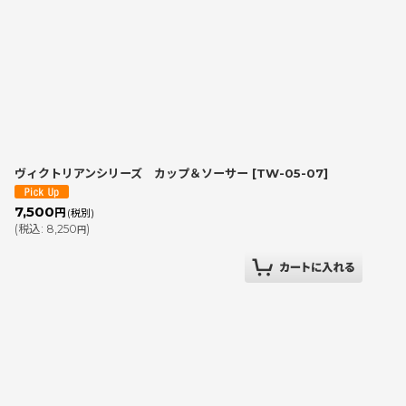
表示数
:
並び順
:
ヴィクトリアンシリーズ カップ＆ソーサー
[
TW-05-07
]
7,500
円
(税別)
(
税込
:
8,250
)
円