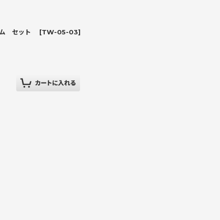
イム セット
[
TW-05-03
]