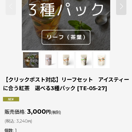
【クリックポスト対応】リーフセット アイスティー
に合う紅茶 選べる3種パック
[
TE-05-27
]
3,000
販売価格
:
円
(税別)
(
税込
:
3,240
)
円
個数
:
1