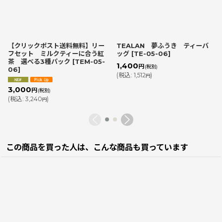
【クリックポスト送料無料】リー
TEALAN 夢ふうき ティーバ
フセット ミルクティーに合う紅
ッグ
[
TE-05-06
]
茶 選べる3種パック
[
TEM-05-
1,400
円
(税別)
06
]
(
税込
:
1,512
)
円
3,000
円
(税別)
(
税込
:
3,240
)
円
この商品を買った人は、こんな商品も買っています