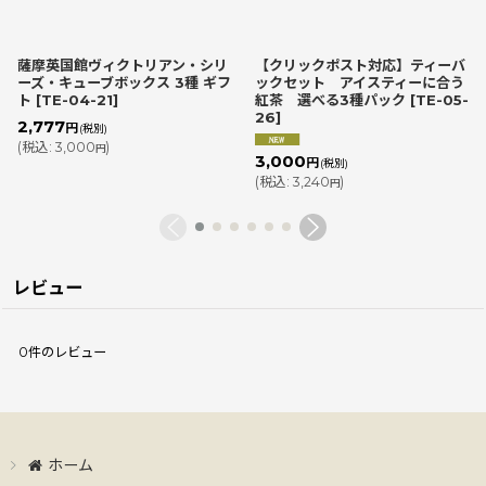
薩摩英国館ヴィクトリアン・シリ
【クリックポスト対応】ティーバ
ーズ・キューブボックス 3種 ギフ
ックセット アイスティーに合う
ト
[
TE-04-21
]
紅茶 選べる3種パック
[
TE-05-
26
]
2,777
円
(税別)
(
税込
:
3,000
)
円
3,000
円
(税別)
(
税込
:
3,240
)
円
レビュー
0
件のレビュー
ホーム