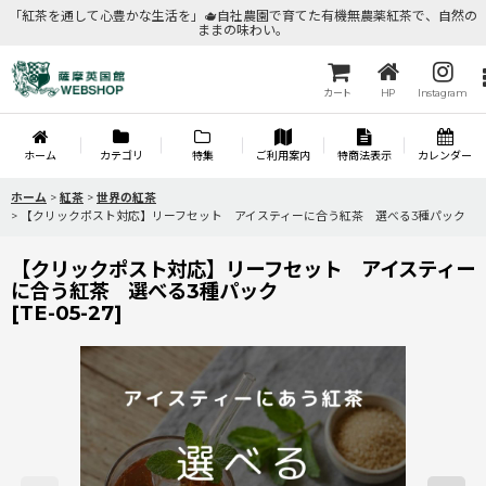
「紅茶を通して心豊かな生活を」🫖自社農園で育てた有機無農薬紅茶で、自然の
ままの味わい。
カート
HP
Instagram
ホーム
カテゴリ
特集
ご利用案内
特商法表示
カレンダー
ホーム
>
紅茶
>
世界の紅茶
>
【クリックポスト対応】リーフセット アイスティーに合う紅茶 選べる3種パック
【クリックポスト対応】リーフセット アイスティー
に合う紅茶 選べる3種パック
[
TE-05-27
]